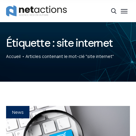
Étiquette :
site internet
Accueil
Articles contenant le mot-clé "site internet"
News